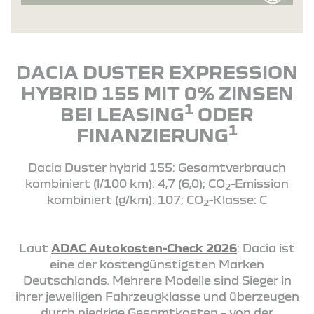
DACIA DUSTER EXPRESSION
HYBRID 155 MIT 0% ZINSEN
1
BEI LEASING
ODER
1
FINANZIERUNG
Dacia Duster hybrid 155: Gesamtverbrauch
kombiniert (l/100 km): 4,7 (6,0); CO
-Emission
2
kombiniert (g/km): 107; CO
-Klasse: C
2
Laut
ADAC Autokosten-Check 2026
: Dacia ist
eine der kostengünstigsten Marken
Deutschlands. Mehrere Modelle sind Sieger in
ihrer jeweiligen Fahrzeugklasse und überzeugen
durch niedrige Gesamtkosten – von der