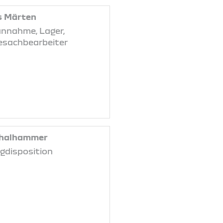
s Märten
annahme, Lager,
esachbearbeiter
Thalhammer
gdisposition