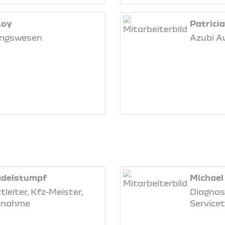
Loy
Patrici
ngswesen
Azubi A
adelstumpf
Michael
leiter, Kfz-Meister,
Diagnos
nnahme
Service