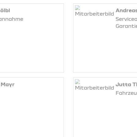
ölbl
Andrea
eannahme
Service
Garanti
 Mayr
Jutta 
Fahrzeu