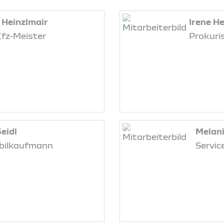
 Heinzlmair
Irene H
Kfz-Meister
Prokuris
eidl
Melani
bilkaufmann
Servi