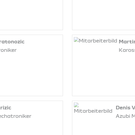
ratonozic
Marti
oniker
Karos
rizic
Denis V
echatroniker
Azubi 