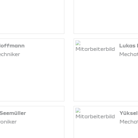
 Hoffmann
Lukas 
echniker
Mechat
Seemüller
Yüksel
oniker
Mechat