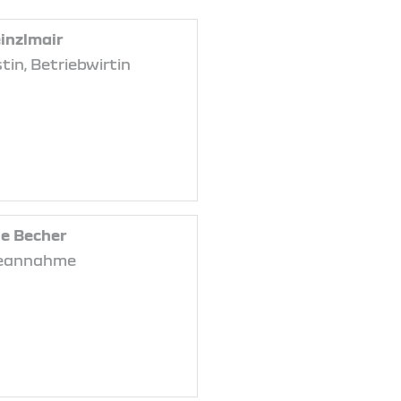
einzlmair
tin, Betriebwirtin
e Becher
ceannahme