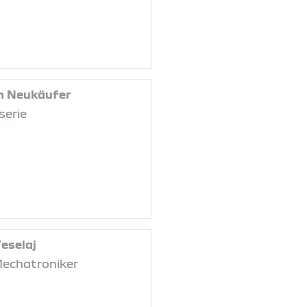
n Neukäufer
serie
eselaj
Mechatroniker