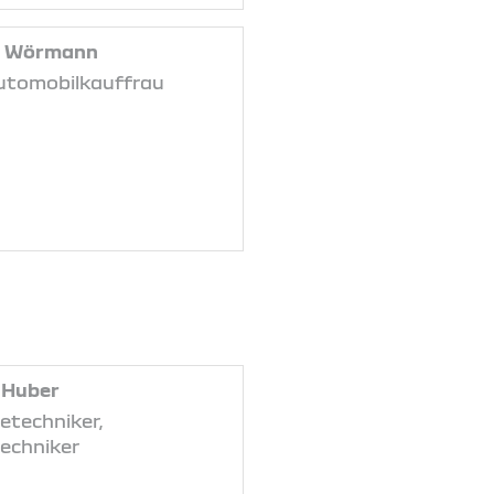
a Wörmann
utomobilkauffrau
 Huber
etechniker,
techniker