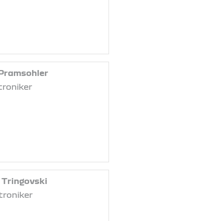
Pramsohler
roniker
 Tringovski
roniker