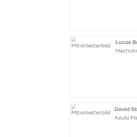
Lucas B
Mechatr
David St
Azubi M